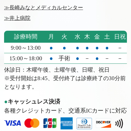
≫長崎みなとメディカルセンター
≫井上病院
診療時間
月
火
水
木
金
土
日祝
9:00～13:00
●
●
●
●
●
●
－
15:00～18:00
●
手術
●
－
●
－
－
休診日：木曜午後、土曜午後、日曜、祝日
※受付開始は8:45、受付終了は診療終了の30分前
となります。
キャッシュレス決済
各種クレジットカード、交通系ICカードに対応