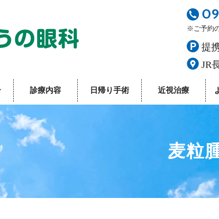
09
長崎駅前こうの眼科
※ご予約の変
提
JR
介
診療内容
日帰り手術
近視治療
麦粒